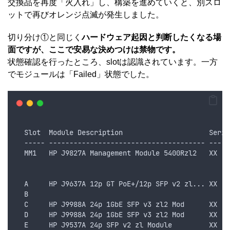
交換品を再度「火入れ」し、構築を進めていくと、別スロ
ットで再びオレンジ点滅が発生しました。
切り分け①と同じく
ハードウェア起因と判断したくなる場
面ですが、ここで安易な決めつけは禁物です。
状態確認を行ったところ、slotは認識されています。一方
でモジュールは「Failed」状態でした。
                                                    
  Slot  Module Description                     Seria
  ----- -------------------------------------- -----
  MM1   HP J9827A Management Module 5400Rzl2   XX　
  A     HP J9637A 12p GT PoE+/12p SFP v2 zl... XX　
  B                                                 
  C     HP J9988A 24p 1GbE SFP v3 zl2 Mod      XX　
  D     HP J9988A 24p 1GbE SFP v3 zl2 Mod      XX　
  E     HP J9537A 24p SFP v2 zl Module         XX　