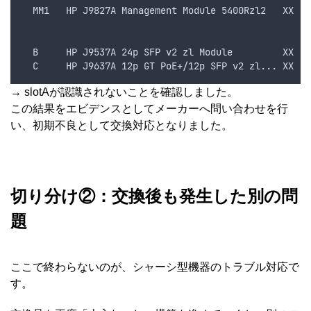
  MM1   HP J9827A Management Module 5400Rzl2   XX　
  B     HP J9537A 24p SFP v2 zl Module         XX　
  C     HP J9637A 12p GT PoE+/12p SFP v2 zl... XX　
→ slotAが認識されないことを確認しました。
この結果をエビデンスとしてメーカーへ問い合わせを行
い、初期不良として交換対応となりました。
切り分け②：交換後も発生した別の問
題
ここで終わらないのが、シャーシ型機器のトラブル対応で
す。