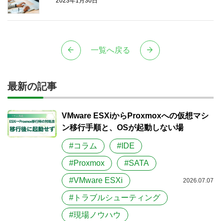
2023年1月30日
一覧へ戻る
最新の記事
VMware ESXiからProxmoxへの仮想マシ
ン移行手順と、OSが起動しない場
#コラム
#IDE
#Proxmox
#SATA
#VMware ESXi
2026.07.07
#トラブルシューティング
#現場ノウハウ