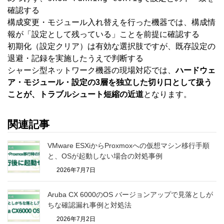
確認する
構成変更・モジュール入れ替えを行った機器では、構成情
報が「設定として残っている」ことを前提に確認する
初期化（設定クリア）は有効な選択肢ですが、既存設定の
退避・記録を実施したうえで判断する
シャーシ型ネットワーク機器の現場対応では、
ハードウェ
ア・モジュール・設定の3層を独立した切り口として扱う
ことが、トラブルシュート短縮の近道
となります。
関連記事
VMware ESXiからProxmoxへの仮想マシン移行手順
と、OSが起動しない場合の対処事例
2026年7月7日
Aruba CX 6000のOS バージョンアップで見落としが
ちな確認漏れ事例と対処法
2026年7月2日