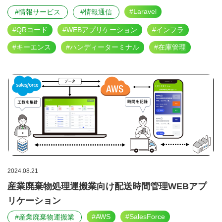
#Laravel
#情報サービス
#情報通信
#QRコード
#WEBアプリケーション
#インフラ
#キーエンス
#ハンディーターミナル
#在庫管理
2024.08.21
産業廃棄物処理運搬業向け配送時間管理WEBアプ
リケーション
#AWS
#SalesForce
#産業廃棄物運搬業