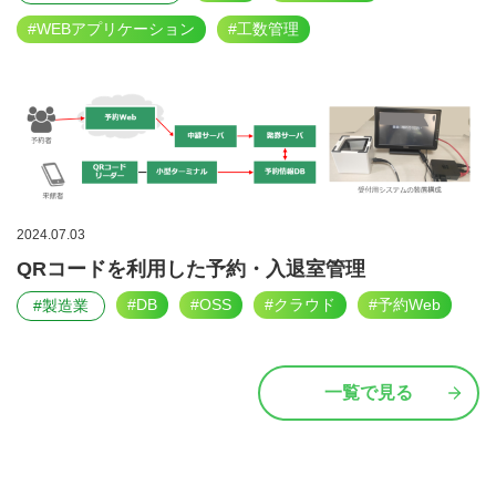
#WEBアプリケーション
#工数管理
2024.07.03
QRコードを利用した予約・入退室管理
#DB
#OSS
#クラウド
#予約Web
#製造業
一覧で見る