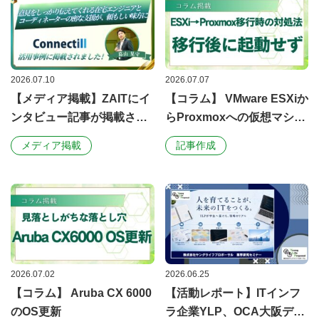
2026.07.10
2026.07.07
【メディア掲載】ZAITにイ
【コラム】 VMware ESXiか
ンタビュー記事が掲載され
らProxmoxへの仮想マシン
ました！
移行手順と、OSが起動しな
メディア掲載
記事作成
い場合の対処事例
2026.07.02
2026.06.25
【コラム】 Aruba CX 6000
【活動レポート】ITインフ
のOS更新
ラ企業YLP、OCA大阪デザ