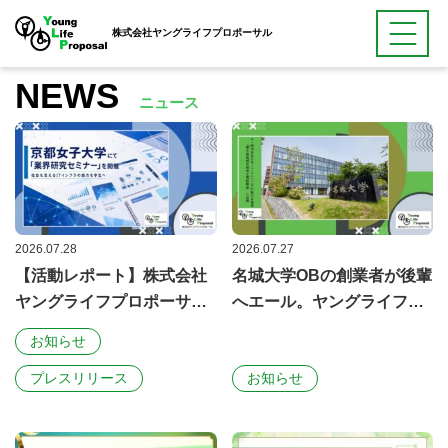
株式会社ヤングライフプロポーサル
NEWS
ニュース
インフラ整備からシステム開発まで
時間に
“ゆとり”
をつくる
ネットワークパートナー
2026.07.28
2026.07.27
【活動レポート】株式会社
名城大学OBの創業者が後輩
ヤングライフプロポーサ
へエール。ヤングライフプ
ル、京都女子大学にて「業
ロポーサル、「第5回名城社
お知らせ​
界研究セミナー」を開催
長会企業説明会」でITエン
プレスリリース
お知らせ​
ジニアの魅力と働く意義を
語る