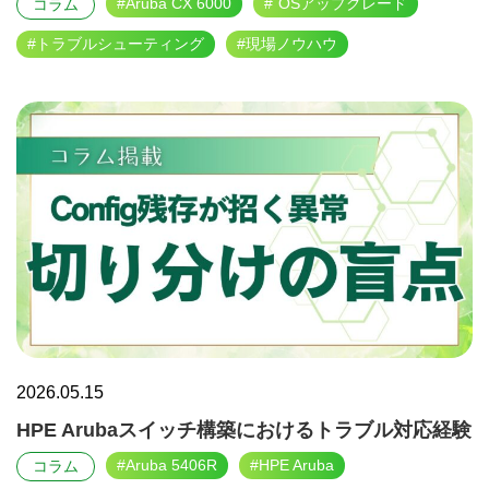
#Aruba CX 6000
#`​OSアップグレード
コラム
#トラブルシューティング
#現場ノウハウ
2026.05.15
HPE Arubaスイッチ構築におけるトラブル対応経験
#Aruba 5406R
#HPE Aruba
コラム