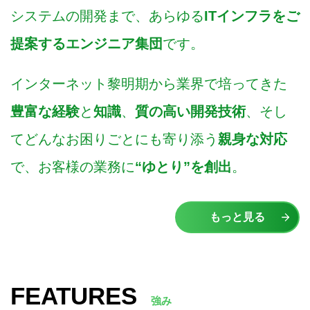
システムの開発まで、あらゆる
ITインフラをご
提案するエンジニア集団
です。
インターネット黎明期から業界で培ってきた
豊富な経験
と
知識
、
質の高い開発技術
、そし
てどんなお困りごとにも寄り添う
親身な対応
で、お客様の業務に
“ゆとり”を創出
。
もっと見る
FEATURES
強み