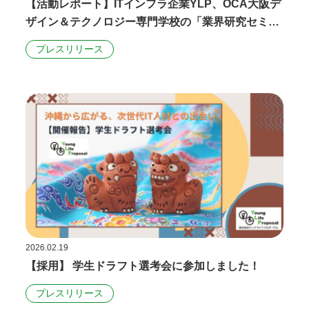
【活動レポート】ITインフラ企業YLP、OCA大阪デ
ザイン＆テクノロジー専門学校の「業界研究セミナ
ー」に登壇。現役エンジニアと学ぶグループワーク
プレスリリース
で、IT業界のリアルな仕事を体感
2026.02.19
【採用】 学生ドラフト選考会に参加しました！
プレスリリース