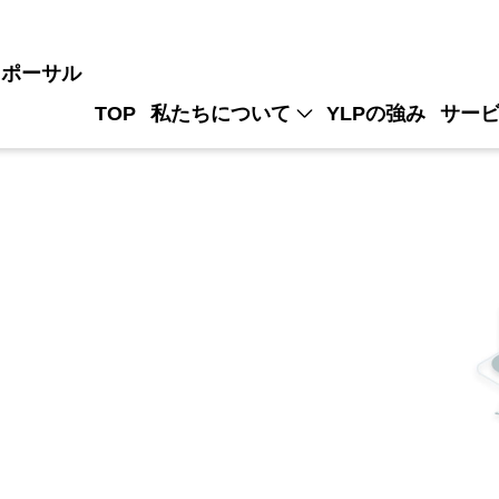
ロポーサル
TOP
私たちについて
YLPの強み
サー
ISMS
パンフレット請求
Value宣言
システ
システ
システ
マスター