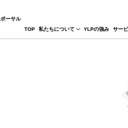
ロポーサル
TOP
私たちについて
YLPの強み
サー
ISMS
パンフレット請求
Value宣言
システ
システ
システ
マスター