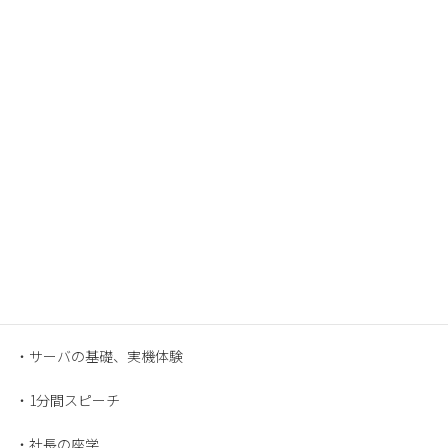
:
今年もインターンシップを開催いたします！
今年は1weekと1day開催します！
1weekは8/18~8/22の5日間となります。
内容は
・ネットワークの基礎、実機体験
・サーバの基礎、実機体験
・1分間スピーチ
・社長の座学