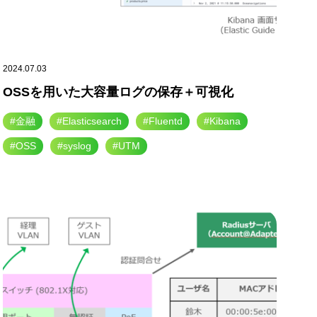
2024.07.03
OSSを用いた大容量ログの保存＋可視化
#金融
#Elasticsearch
#Fluentd
#Kibana
#OSS
#syslog
#UTM