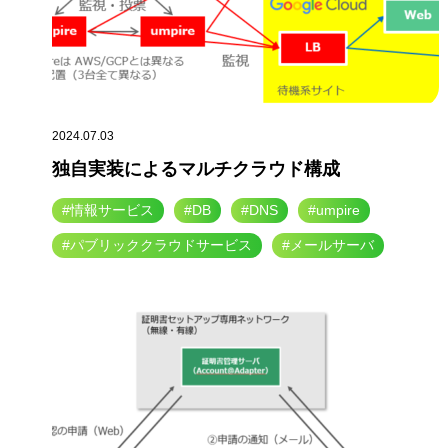
2024.07.03
独自実装によるマルチクラウド構成
#情報サービス
#DB
#DNS
#umpire
#パブリッククラウドサービス
#メールサーバ