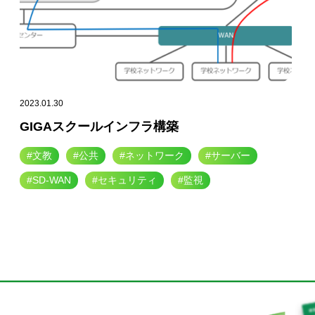
2023.01.30
GIGAスクールインフラ構築
#文教
#公共
#ネットワーク
#サーバー
#SD-WAN
#セキュリティ
#監視