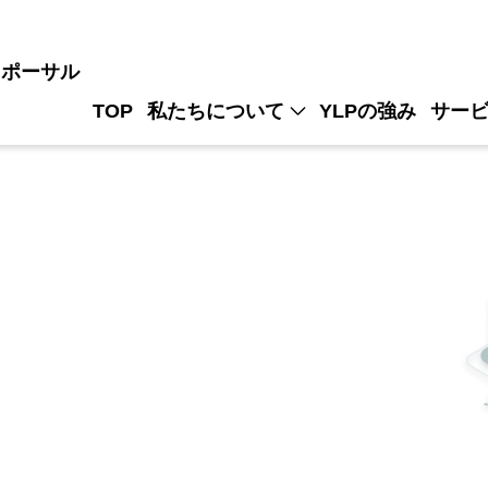
ロポーサル
TOP
私たちについて
YLPの強み
サー
ISMS
パンフレット請求
Value宣言
システ
システ
システ
マスター