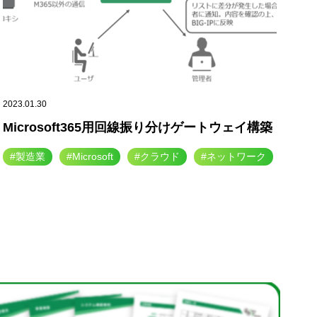
2023.01.30
Microsoft365用回線振り分けゲートウェイ構築
#製造業
#Microsoft
#クラウド
#ネットワーク