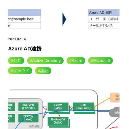
2023.02.14
Azure AD連携
#公共
#Active Directory
#Azure
#Microsoft
#クラウド
#認証