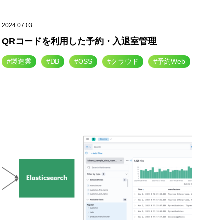
2024.07.03
QRコードを利用した予約・入退室管理
#製造業
#DB
#OSS
#クラウド
#予約Web