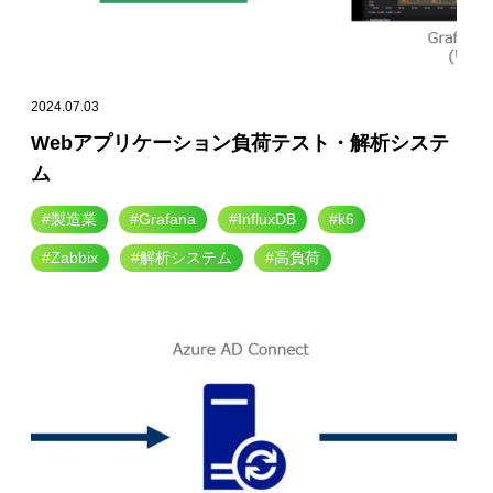
2024.07.03
Webアプリケーション負荷テスト・解析システ
ム
#製造業
#Grafana
#InfluxDB
#k6
#Zabbix
#解析システム
#高負荷